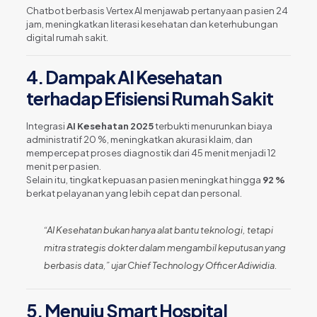
Chatbot berbasis Vertex AI menjawab pertanyaan pasien 24
jam, meningkatkan literasi kesehatan dan keterhubungan
digital rumah sakit.
4. Dampak AI Kesehatan
terhadap Efisiensi Rumah Sakit
Integrasi
AI Kesehatan 2025
terbukti menurunkan biaya
administratif 20 %, meningkatkan akurasi klaim, dan
mempercepat proses diagnostik dari 45 menit menjadi 12
menit per pasien.
Selain itu, tingkat kepuasan pasien meningkat hingga
92 %
berkat pelayanan yang lebih cepat dan personal.
“AI Kesehatan bukan hanya alat bantu teknologi, tetapi
mitra strategis dokter dalam mengambil keputusan yang
berbasis data,” ujar Chief Technology Officer Adiwidia.
5. Menuju Smart Hospital