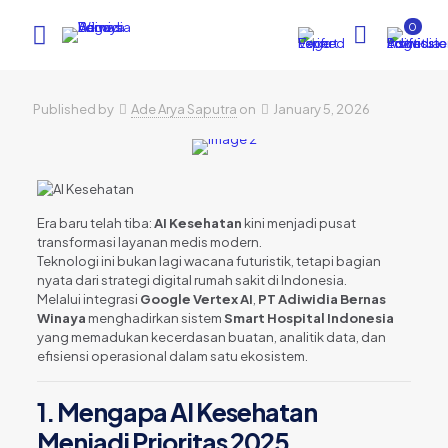
0
Published by
Ade Arya Saputra
on
January 5, 2026
Era baru telah tiba:
AI Kesehatan
kini menjadi pusat
transformasi layanan medis modern.
Teknologi ini bukan lagi wacana futuristik, tetapi bagian
nyata dari strategi digital rumah sakit di Indonesia.
Melalui integrasi
Google Vertex AI
,
PT Adiwidia Bernas
Winaya
menghadirkan sistem
Smart Hospital Indonesia
yang memadukan kecerdasan buatan, analitik data, dan
efisiensi operasional dalam satu ekosistem.
1. Mengapa AI Kesehatan
Menjadi Prioritas 2025