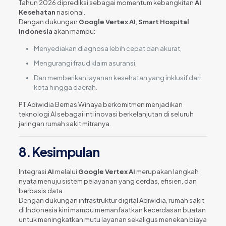
Tahun 2026 diprediksi sebagai momentum kebangkitan
AI
Kesehatan
nasional.
Dengan dukungan
Google Vertex AI
,
Smart Hospital
Indonesia
akan mampu:
Menyediakan diagnosa lebih cepat dan akurat,
Mengurangi fraud klaim asuransi,
Dan memberikan layanan kesehatan yang inklusif dari
kota hingga daerah.
PT Adiwidia Bernas Winaya berkomitmen menjadikan
teknologi AI sebagai inti inovasi berkelanjutan di seluruh
jaringan rumah sakit mitranya.
8. Kesimpulan
Integrasi
AI
melalui
Google Vertex AI
merupakan langkah
nyata menuju sistem pelayanan yang cerdas, efisien, dan
berbasis data.
Dengan dukungan infrastruktur digital Adiwidia, rumah sakit
di Indonesia kini mampu memanfaatkan kecerdasan buatan
untuk meningkatkan mutu layanan sekaligus menekan biaya