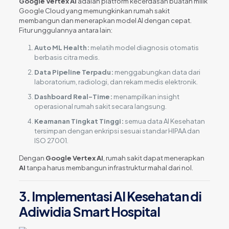
Google Vertex AI
adalah platform kecerdasan buatan milik
Google Cloud yang memungkinkan rumah sakit
membangun dan menerapkan model AI dengan cepat.
Fitur unggulannya antara lain:
Auto ML Health:
melatih model diagnosis otomatis
berbasis citra medis.
Data Pipeline Terpadu:
menggabungkan data dari
laboratorium, radiologi, dan rekam medis elektronik.
Dashboard Real-Time:
menampilkan insight
operasional rumah sakit secara langsung.
Keamanan Tingkat Tinggi:
semua data AI Kesehatan
tersimpan dengan enkripsi sesuai standar HIPAA dan
ISO 27001.
Dengan
Google Vertex AI
, rumah sakit dapat menerapkan
AI
tanpa harus membangun infrastruktur mahal dari nol.
3. Implementasi AI Kesehatan di
Adiwidia Smart Hospital