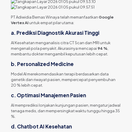
PT Adiwidia Bernas Winaya telah memanfaatkan
Google
Vertex AI
untuk empat pilar utama:
a. Prediksi Diagnostik Akurasi Tinggi
AI Kesehatan menganalisis citra CT Scan dan MRI untuk
mengenali pola penyakit. Akurasinya mencapai
94 %
,
membantu dokter mengambil keputusan lebih cepat.
b. Personalized Medicine
Model AI merekomendasikan terapi berdasarkan data
genetik dan riwayat pasien, mempercepat penyembuhan
20 % lebih cepat.
c. Optimasi Manajemen Pasien
AI memprediksi lonjakan kunjungan pasien, mengatur jadwal
tenaga medis, dan mempersingkat waktu tunggu hingga 35
%.
d. Chatbot AI Kesehatan