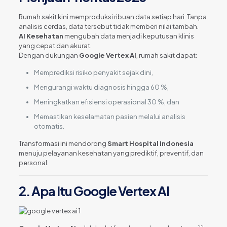
Rumah sakit kini memproduksi ribuan data setiap hari. Tanpa
analisis cerdas, data tersebut tidak memberi nilai tambah.
AI Kesehatan
mengubah data menjadi keputusan klinis
yang cepat dan akurat.
Dengan dukungan
Google Vertex AI
, rumah sakit dapat:
Memprediksi risiko penyakit sejak dini,
Mengurangi waktu diagnosis hingga 60 %,
Meningkatkan efisiensi operasional 30 %, dan
Memastikan keselamatan pasien melalui analisis
otomatis.
Transformasi ini mendorong
Smart Hospital Indonesia
menuju pelayanan kesehatan yang prediktif, preventif, dan
personal.
2. Apa Itu Google Vertex AI