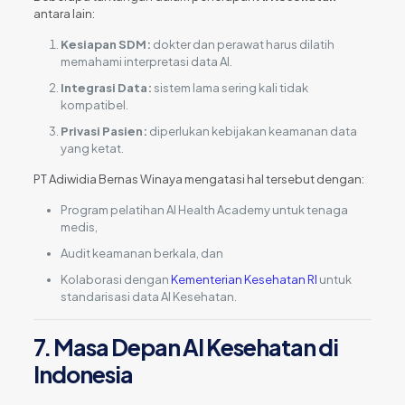
antara lain:
Kesiapan SDM:
dokter dan perawat harus dilatih
memahami interpretasi data AI.
Integrasi Data:
sistem lama sering kali tidak
kompatibel.
Privasi Pasien:
diperlukan kebijakan keamanan data
yang ketat.
PT Adiwidia Bernas Winaya mengatasi hal tersebut dengan:
Program pelatihan AI Health Academy untuk tenaga
medis,
Audit keamanan berkala, dan
Kolaborasi dengan
Kementerian Kesehatan RI
untuk
standarisasi data AI Kesehatan.
7. Masa Depan AI Kesehatan di
Indonesia