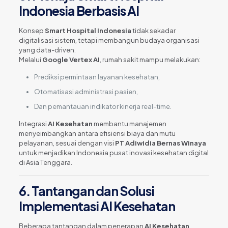
Indonesia Berbasis AI
Konsep
Smart Hospital Indonesia
tidak sekadar
digitalisasi sistem, tetapi membangun budaya organisasi
yang data-driven.
Melalui
Google Vertex AI
, rumah sakit mampu melakukan:
Prediksi permintaan layanan kesehatan,
Otomatisasi administrasi pasien,
Dan pemantauan indikator kinerja real-time.
Integrasi
AI Kesehatan
membantu manajemen
menyeimbangkan antara efisiensi biaya dan mutu
pelayanan, sesuai dengan visi
PT Adiwidia Bernas Winaya
untuk menjadikan Indonesia pusat inovasi kesehatan digital
di Asia Tenggara.
6. Tantangan dan Solusi
Implementasi AI Kesehatan
Beberapa tantangan dalam penerapan
AI Kesehatan